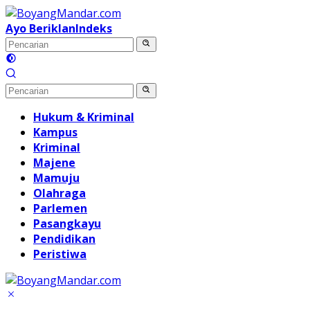
Langsung
ke
Ayo Beriklan
Indeks
konten
Hukum & Kriminal
Kampus
Kriminal
Majene
Mamuju
Olahraga
Parlemen
Pasangkayu
Pendidikan
Peristiwa