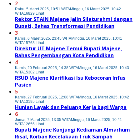
2
Rabu, 5 Maret 2025, 10:51 WITA
Minggu, 16 Maret 2025, 10:42
WITA
16829 Lihat
Rektor STAIN Majene Jalin Silaturahmi dengan
Bupati, Bahas Transformasi Pendidikan
3
Kamis, 6 Maret 2025, 23:45 WITA
Minggu, 16 Maret 2025, 10:41
WITA
15768 Lihat
Direktur UT Majene Temui Bupati Majene,
Bahas Pengembangan Kota Pendidikan
4
Kamis, 20 Februari 2025, 14:38 WITA
Minggu, 16 Maret 2025, 10:43
WITA
15302 Lihat
RSUD Majene Klarifikasi Isu Kebocoran Infus
Pasien
5
Kamis, 27 Februari 2025, 12:08 WITA
Minggu, 16 Maret 2025, 10:42
WITA
13195 Lihat
Hunian Layak dan Peluang Kerja bagi Warga
6
Jumat, 7 Maret 2025, 13:35 WITA
Minggu, 16 Maret 2025, 10:41
WITA
12656 Lihat
Bupati Majene Kunjungi Kediaman Almarhum
Risal, Korban Kecelakaan Truk Sampah