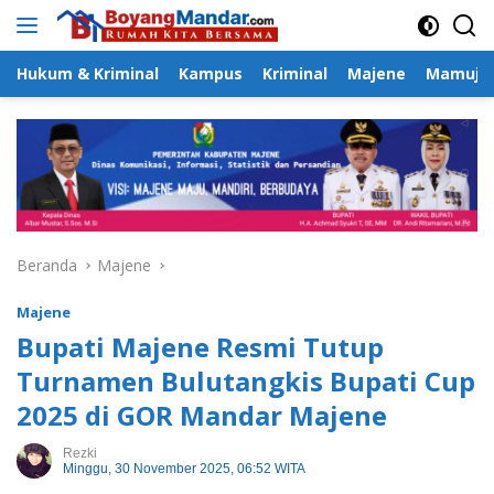
Langsung
ke
konten
Hukum & Kriminal
Kampus
Kriminal
Majene
Mamuju
Beranda
Majene
Majene
Bupati Majene Resmi Tutup
Turnamen Bulutangkis Bupati Cup
2025 di GOR Mandar Majene
Rezki
Minggu, 30 November 2025, 06:52 WITA