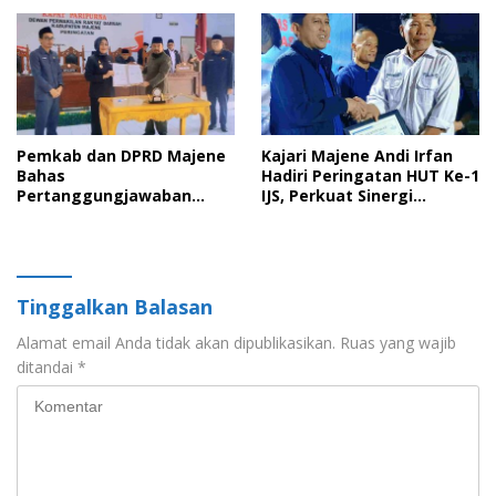
Peran Ayah dalam
Keluarga
Pemkab dan DPRD Majene
Kajari Majene Andi Irfan
Bahas
Hadiri Peringatan HUT Ke-1
Pertanggungjawaban
IJS, Perkuat Sinergi
APBD 2025 serta Empat
Pemerintah dan Insan Pers
Ranperda Strategis
Tinggalkan Balasan
Alamat email Anda tidak akan dipublikasikan.
Ruas yang wajib
ditandai
*