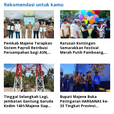
Rekomendasi untuk kamu
Pemkab Majene Terapkan
Ratusan Kontingen
Sistem Payroll Retribusi
Semarakkan Festival
Persampahan bagi ASN,
Merah Putih Pamboang,
Perkuat Digitalisasi
Wujud Nyata Semangat
Pelayanan Publik
Gotong Royong dan Cinta
Tanah Air
Tinggal Selangkah Lagi,
Bupati Majene Buka
Jembatan Gantung Garuda
Peringatan HARGANAS ke-
Kodim 1401/Majene Siap
33 Tingkat Provinsi
Digunakan Masyarakat
Sulawesi Barat, Gaungkan