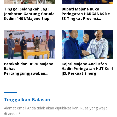
Tinggal Selangkah Lagi,
Bupati Majene Buka
Jembatan Gantung Garuda
Peringatan HARGANAS ke-
Kodim 1401/Majene Siap
33 Tingkat Provinsi
Digunakan Masyarakat
Sulawesi Barat, Gaungkan
Peran Ayah dalam
Keluarga
Pemkab dan DPRD Majene
Kajari Majene Andi Irfan
Bahas
Hadiri Peringatan HUT Ke-1
Pertanggungjawaban
IJS, Perkuat Sinergi
APBD 2025 serta Empat
Pemerintah dan Insan Pers
Ranperda Strategis
Tinggalkan Balasan
Alamat email Anda tidak akan dipublikasikan.
Ruas yang wajib
ditandai
*