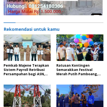
Rekomendasi untuk kamu
Pemkab Majene Terapkan
Ratusan Kontingen
Sistem Payroll Retribusi
Semarakkan Festival
Persampahan bagi ASN,
Merah Putih Pamboang,
Perkuat Digitalisasi
Wujud Nyata Semangat
Pelayanan Publik
Gotong Royong dan Cinta
Tanah Air