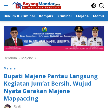
Langsung
ke
konten
Hukum & Kriminal
Kampus
Kriminal
Majene
Mamuju
Beranda
Majene
Majene
Bupati Majene Pantau Langsung
Kegiatan Jum’at Bersih, Wujud
Nyata Gerakan Majene
Mappaccing
Rezki