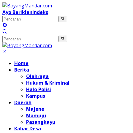
Langsung
ke
Ayo Beriklan
Indeks
konten
Home
Berita
Olahraga
Hukum & Kriminal
Halo Polisi
Kampus
Daerah
Majene
Mamuju
Pasangkayu
Kabar Desa