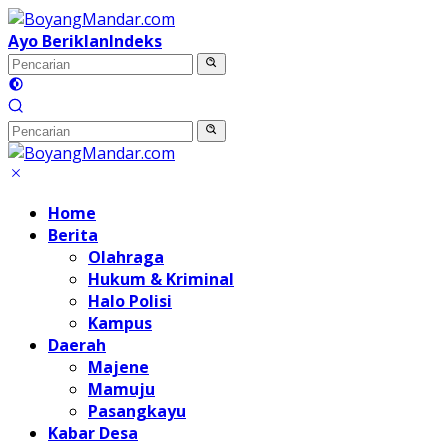
Langsung
ke
Ayo Beriklan
Indeks
konten
Home
Berita
Olahraga
Hukum & Kriminal
Halo Polisi
Kampus
Daerah
Majene
Mamuju
Pasangkayu
Kabar Desa