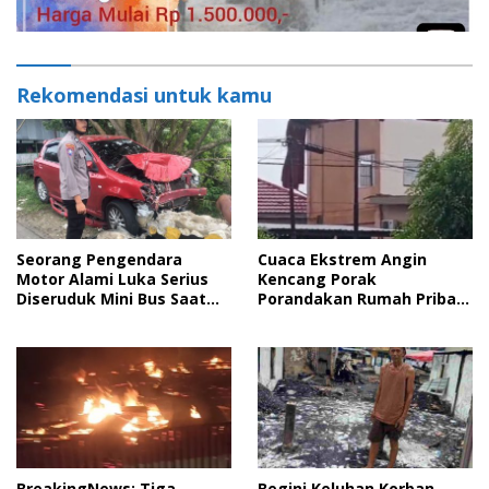
Rekomendasi untuk kamu
Seorang Pengendara
Cuaca Ekstrem Angin
Motor Alami Luka Serius
Kencang Porak
Diseruduk Mini Bus Saat
Porandakan Rumah Pribadi
Lagi Parkir
Anggota Polisi
BreakingNews: Tiga
Begini Keluhan Korban