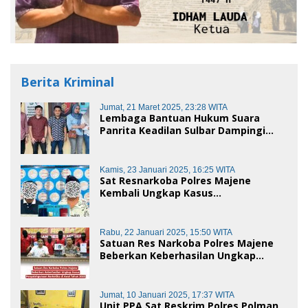
Berita Kriminal
Jumat, 21 Maret 2025, 23:28 WITA
Lembaga Bantuan Hukum Suara
Panrita Keadilan Sulbar Dampingi
Korban Dugaan Pencemaran Nama
Baik dan penggelapan di Polres
Polman
Kamis, 23 Januari 2025, 16:25 WITA
Sat Resnarkoba Polres Majene
Kembali Ungkap Kasus
Penyalahgunaan Narkoba Jenis Sabu,
Dua Pelaku Diamankan
Rabu, 22 Januari 2025, 15:50 WITA
Satuan Res Narkoba Polres Majene
Beberkan Keberhasilan Ungkap
Kasus Penyalahgunaan Narkotika di
Awal Tahun 2025
Jumat, 10 Januari 2025, 17:37 WITA
Unit PPA Sat Reskrim Polres Polman