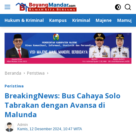
Langsung
ke
konten
Hukum & Kriminal
Kampus
Kriminal
Majene
Mamuju
Beranda
Peristiwa
Peristiwa
BreakingNews: Bus Cahaya Solo
Tabrakan dengan Avansa di
Malunda
Admin
Kamis, 12 Desember 2024, 10:47 WITA