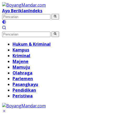
Langsung
ke
Ayo Beriklan
Indeks
konten
Hukum & Kriminal
Kampus
Kriminal
Majene
Mamuju
Olahraga
Parlemen
Pasangkayu
Pendidikan
Peristiwa