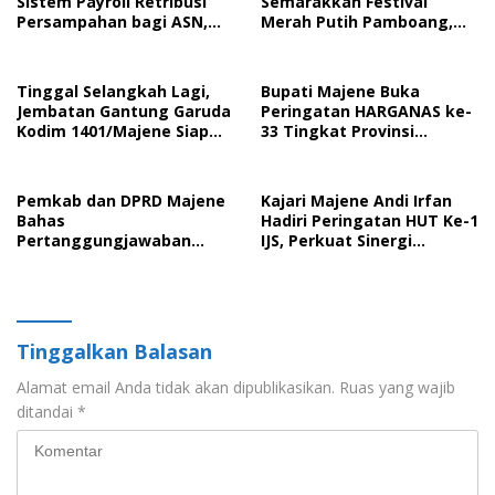
Sistem Payroll Retribusi
Semarakkan Festival
Persampahan bagi ASN,
Merah Putih Pamboang,
Perkuat Digitalisasi
Wujud Nyata Semangat
Pelayanan Publik
Gotong Royong dan Cinta
Tanah Air
Tinggal Selangkah Lagi,
Bupati Majene Buka
Jembatan Gantung Garuda
Peringatan HARGANAS ke-
Kodim 1401/Majene Siap
33 Tingkat Provinsi
Digunakan Masyarakat
Sulawesi Barat, Gaungkan
Peran Ayah dalam
Keluarga
Pemkab dan DPRD Majene
Kajari Majene Andi Irfan
Bahas
Hadiri Peringatan HUT Ke-1
Pertanggungjawaban
IJS, Perkuat Sinergi
APBD 2025 serta Empat
Pemerintah dan Insan Pers
Ranperda Strategis
Tinggalkan Balasan
Alamat email Anda tidak akan dipublikasikan.
Ruas yang wajib
ditandai
*