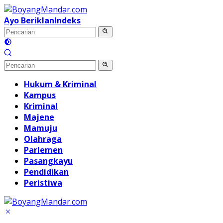
Langsung
ke
Ayo Beriklan
Indeks
konten
Hukum & Kriminal
Kampus
Kriminal
Majene
Mamuju
Olahraga
Parlemen
Pasangkayu
Pendidikan
Peristiwa