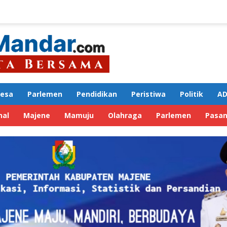
Desa
Parlemen
Pendidikan
Peristiwa
Politik
AD
nal
Majene
Mamuju
Olahraga
Parlemen
Pasa