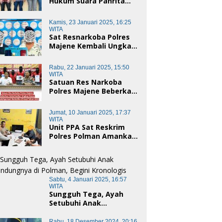
Hukum Suara Panrita
Keadilan Sulbar
Dampingi Korban
Kamis, 23 Januari 2025, 16:25
Dugaan Pencemaran
WITA
Nama Baik dan
Sat Resnarkoba Polres
penggelapan di Polres
Majene Kembali Ungkap
Polman
Kasus Penyalahgunaan
Narkoba Jenis Sabu, Dua
Rabu, 22 Januari 2025, 15:50
Pelaku Diamankan
WITA
Satuan Res Narkoba
Polres Majene Beberkan
Keberhasilan Ungkap
Kasus Penyalahgunaan
Jumat, 10 Januari 2025, 17:37
Narkotika di Awal Tahun
WITA
2025
Unit PPA Sat Reskrim
Polres Polman Amankan
Pelaku Dugaan
Pencabulan Anak di
Bawah Umur
Sabtu, 4 Januari 2025, 16:57
WITA
Sungguh Tega, Ayah
Setubuhi Anak
Kandungnya di Polman,
Begini Kronologis
Rabu, 18 Desember 2024, 20:16