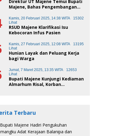
Direktur UT Majene Temui Bupati
Majene, Bahas Pengembangan
Kota Pendidikan
4
Kamis, 20 Februari 2025, 14:38 WITA
15302
Lihat
RSUD Majene Klarifikasi Isu
Kebocoran Infus Pasien
5
Kamis, 27 Februari 2025, 12:08 WITA
13195
Lihat
Hunian Layak dan Peluang Kerja
bagi Warga
6
Jumat, 7 Maret 2025, 13:35 WITA
12653
Lihat
Bupati Majene Kunjungi Kediaman
Almarhum Risal, Korban
Kecelakaan Truk Sampah
erita Terbaru