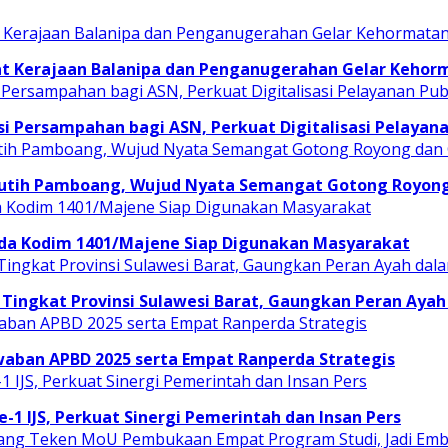
t Kerajaan Balanipa dan Penganugerahan Gelar Kehor
i Persampahan bagi ASN, Perkuat Digitalisasi Pelayana
Putih Pamboang, Wujud Nyata Semangat Gotong Royong 
uda Kodim 1401/Majene Siap Digunakan Masyarakat
Tingkat Provinsi Sulawesi Barat, Gaungkan Peran Ayah
ban APBD 2025 serta Empat Ranperda Strategis
e-1 IJS, Perkuat Sinergi Pemerintah dan Insan Pers