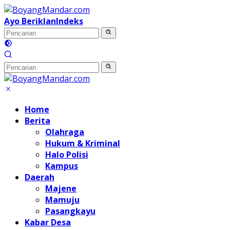
Langsung
ke
Ayo Beriklan
Indeks
konten
Home
Berita
Olahraga
Hukum & Kriminal
Halo Polisi
Kampus
Daerah
Majene
Mamuju
Pasangkayu
Kabar Desa