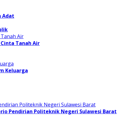
n Adat
lik
Cinta Tanah Air
am Keluarga
o Pendirian Politeknik Negeri Sulawesi Barat