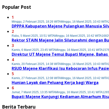
Popular Post
1
Minggu, 2 Februari 2025, 18:26 WITA
Minggu, 16 Maret 2025, 10:43 WITA
DPPPA Kabupaten Majene Pulangkan Manusia Sil
2
Rabu, 5 Maret 2025, 10:51 WITA
Minggu, 16 Maret 2025, 10:42 WITA
16829
Rektor STAIN Majene Jalin Silaturahmi dengan B
3
Kamis, 6 Maret 2025, 23:45 WITA
Minggu, 16 Maret 2025, 10:41 WITA
1576
Direktur UT Majene Temui Bupati Majene, Baha
4
Kamis, 20 Februari 2025, 14:38 WITA
Minggu, 16 Maret 2025, 10:43 WITA
RSUD Majene Klarifikasi Isu Kebocoran Infus Pasi
5
Kamis, 27 Februari 2025, 12:08 WITA
Minggu, 16 Maret 2025, 10:42 WITA
Hunian Layak dan Peluang Kerja bagi Warga
6
Jumat, 7 Maret 2025, 13:35 WITA
Minggu, 16 Maret 2025, 10:41 WITA
1265
Bupati Majene Kunjungi Kediaman Almarhum Risa
Berita Terbaru