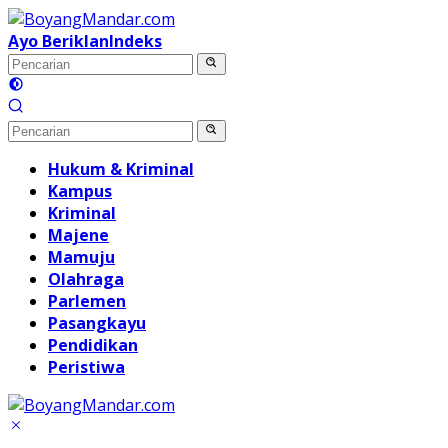
Langsung
ke
Ayo Beriklan
Indeks
konten
Hukum & Kriminal
Kampus
Kriminal
Majene
Mamuju
Olahraga
Parlemen
Pasangkayu
Pendidikan
Peristiwa