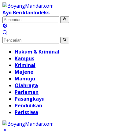
Langsung
ke
Ayo Beriklan
Indeks
konten
Hukum & Kriminal
Kampus
Kriminal
Majene
Mamuju
Olahraga
Parlemen
Pasangkayu
Pendidikan
Peristiwa