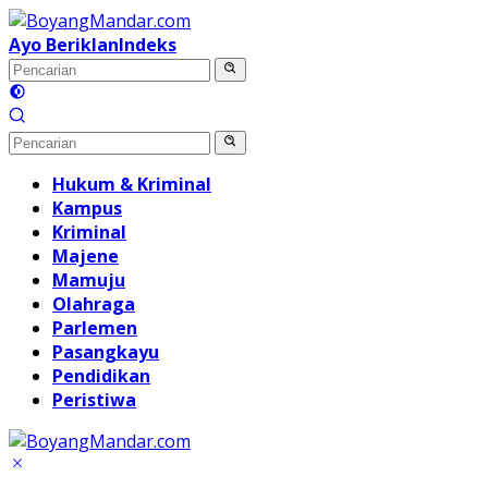
Langsung
ke
Ayo Beriklan
Indeks
konten
Hukum & Kriminal
Kampus
Kriminal
Majene
Mamuju
Olahraga
Parlemen
Pasangkayu
Pendidikan
Peristiwa