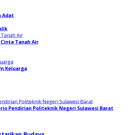
n Adat
lik
Cinta Tanah Air
am Keluarga
o Pendirian Politeknik Negeri Sulawesi Barat
starikan Budaya