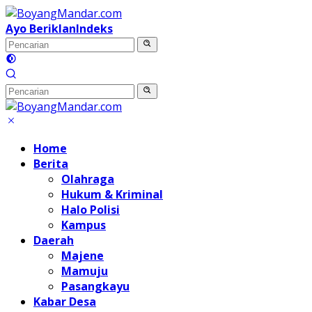
Langsung
ke
Ayo Beriklan
Indeks
konten
Home
Berita
Olahraga
Hukum & Kriminal
Halo Polisi
Kampus
Daerah
Majene
Mamuju
Pasangkayu
Kabar Desa