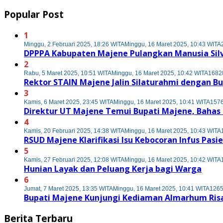
Popular Post
1
Minggu, 2 Februari 2025, 18:26 WITA
Minggu, 16 Maret 2025, 10:43 WITA
DPPPA Kabupaten Majene Pulangkan Manusia Sil
2
Rabu, 5 Maret 2025, 10:51 WITA
Minggu, 16 Maret 2025, 10:42 WITA
16828
Rektor STAIN Majene Jalin Silaturahmi dengan B
3
Kamis, 6 Maret 2025, 23:45 WITA
Minggu, 16 Maret 2025, 10:41 WITA
1576
Direktur UT Majene Temui Bupati Majene, Baha
4
Kamis, 20 Februari 2025, 14:38 WITA
Minggu, 16 Maret 2025, 10:43 WITA
RSUD Majene Klarifikasi Isu Kebocoran Infus Pasi
5
Kamis, 27 Februari 2025, 12:08 WITA
Minggu, 16 Maret 2025, 10:42 WITA
Hunian Layak dan Peluang Kerja bagi Warga
6
Jumat, 7 Maret 2025, 13:35 WITA
Minggu, 16 Maret 2025, 10:41 WITA
1265
Bupati Majene Kunjungi Kediaman Almarhum Risa
Berita Terbaru