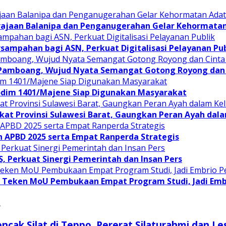
rajaan Balanipa dan Penganugerahan Gelar Kehormata
sampahan bagi ASN, Perkuat Digitalisasi Pelayanan Pub
 Pamboang, Wujud Nyata Semangat Gotong Royong dan 
odim 1401/Majene Siap Digunakan Masyarakat
at Provinsi Sulawesi Barat, Gaungkan Peran Ayah dal
APBD 2025 serta Empat Ranperda Strategis
JS, Perkuat Sinergi Pemerintah dan Insan Pers
Teken MoU Pembukaan Empat Program Studi, Jadi Embri
A
cak Silat di Teppo, Pererat Silaturahmi dan Le