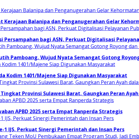
t Kerajaan Balanipa dan Penganugerahan Gelar Kehor
i Persampahan bagi ASN, Perkuat Digitalisasi Pelayana
Putih Pamboang, Wujud Nyata Semangat Gotong Royong 
uda Kodim 1401/Majene Siap Digunakan Masyarakat
Tingkat Provinsi Sulawesi Barat, Gaungkan Peran Ayah
ban APBD 2025 serta Empat Ranperda Strategis
e-1 IJS, Perkuat Sinergi Pemerintah dan Insan Pers