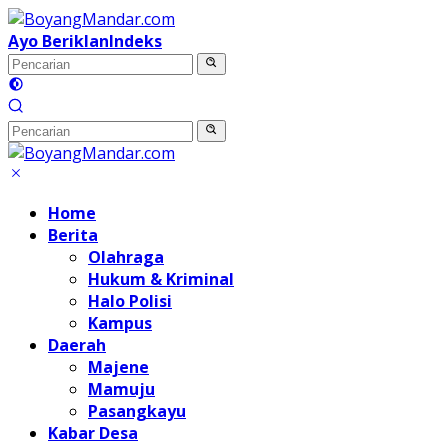
Langsung
ke
Ayo Beriklan
Indeks
konten
Home
Berita
Olahraga
Hukum & Kriminal
Halo Polisi
Kampus
Daerah
Majene
Mamuju
Pasangkayu
Kabar Desa