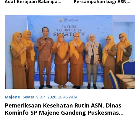
Adat Kerajaan Balanipa
Persampahan bagi ASN,
dan Penganugerahan
Perkuat Digitalisasi
Gelar Kehormatan Adat
Pelayanan Publik
Majene
Selasa, 9 Juni 2026, 10:46 WITA
Pemeriksaan Kesehatan Rutin ASN, Dinas
Kominfo SP Majene Gandeng Puskesmas
Banggae I