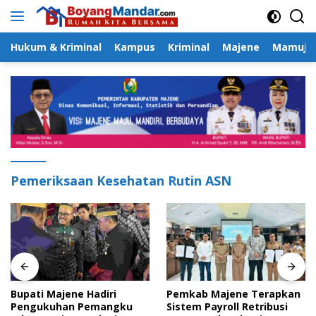
Langsung
ke
konten
Hukum & Kriminal
Kampus
Kriminal
Majene
Mamuju
Pemeriksaan Kesehatan Rutin ASN
Bupati Majene Hadiri
Pemkab Majene Terapkan
Pengukuhan Pemangku
Sistem Payroll Retribusi