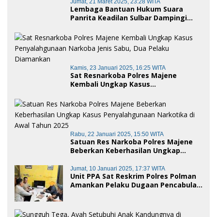
Jumat, 21 Maret 2025, 23:28 WITA
Lembaga Bantuan Hukum Suara
Panrita Keadilan Sulbar Dampingi
Korban Dugaan Pencemaran Nama
Baik dan penggelapan di Polres
Polman
Kamis, 23 Januari 2025, 16:25 WITA
Sat Resnarkoba Polres Majene
Kembali Ungkap Kasus
Penyalahgunaan Narkoba Jenis Sabu,
Dua Pelaku Diamankan
Rabu, 22 Januari 2025, 15:50 WITA
Satuan Res Narkoba Polres Majene
Beberkan Keberhasilan Ungkap
Kasus Penyalahgunaan Narkotika di
Awal Tahun 2025
Jumat, 10 Januari 2025, 17:37 WITA
Unit PPA Sat Reskrim Polres Polman
Amankan Pelaku Dugaan Pencabulan
Anak di Bawah Umur