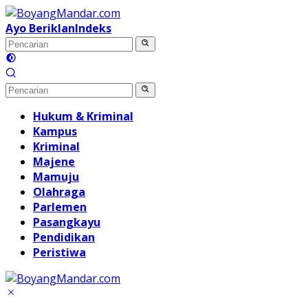
Langsung
ke
Ayo Beriklan
Indeks
konten
Hukum & Kriminal
Kampus
Kriminal
Majene
Mamuju
Olahraga
Parlemen
Pasangkayu
Pendidikan
Peristiwa