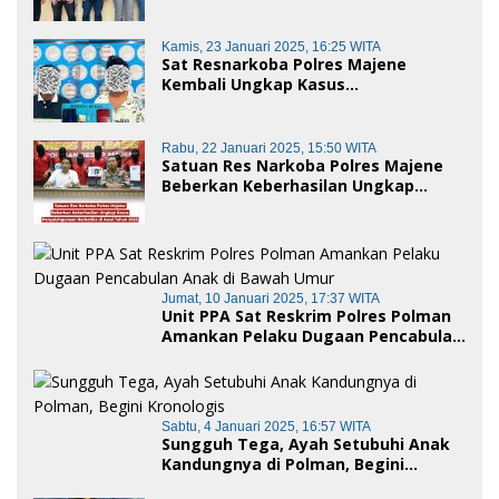
Korban Dugaan Pencemaran Nama
Baik dan penggelapan di Polres
Polman
Kamis, 23 Januari 2025, 16:25 WITA
Sat Resnarkoba Polres Majene
Kembali Ungkap Kasus
Penyalahgunaan Narkoba Jenis Sabu,
Dua Pelaku Diamankan
Rabu, 22 Januari 2025, 15:50 WITA
Satuan Res Narkoba Polres Majene
Beberkan Keberhasilan Ungkap
Kasus Penyalahgunaan Narkotika di
Awal Tahun 2025
Jumat, 10 Januari 2025, 17:37 WITA
Unit PPA Sat Reskrim Polres Polman
Amankan Pelaku Dugaan Pencabulan
Anak di Bawah Umur
Sabtu, 4 Januari 2025, 16:57 WITA
Sungguh Tega, Ayah Setubuhi Anak
Kandungnya di Polman, Begini
Kronologis