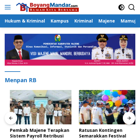
Langsung
ke
konten
Hukum & Kriminal
Kampus
Kriminal
Majene
Mamuju
Menpan RB
Pemkab Majene Terapkan
Ratusan Kontingen
Sistem Payroll Retribusi
Semarakkan Festival