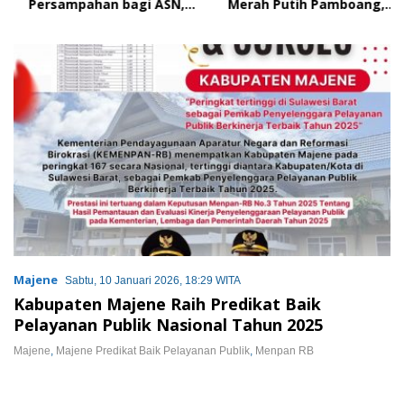
Persampahan bagi ASN,
Merah Putih Pamboang,
Perkuat Digitalisasi
Wujud Nyata Semangat
Pelayanan Publik
Gotong Royong dan Cinta
Tanah Air
Majene
Sabtu, 10 Januari 2026, 18:29 WITA
Kabupaten Majene Raih Predikat Baik
Pelayanan Publik Nasional Tahun 2025
Majene
,
Majene Predikat Baik Pelayanan Publik
,
Menpan RB