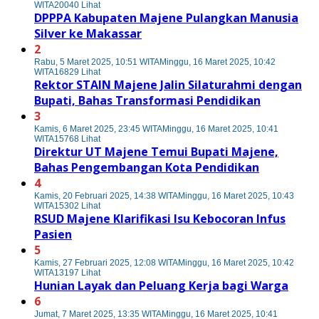
WITA
20040 Lihat
DPPPA Kabupaten Majene Pulangkan Manusia
Silver ke Makassar
2
Rabu, 5 Maret 2025, 10:51 WITA
Minggu, 16 Maret 2025, 10:42
WITA
16829 Lihat
Rektor STAIN Majene Jalin Silaturahmi dengan
Bupati, Bahas Transformasi Pendidikan
3
Kamis, 6 Maret 2025, 23:45 WITA
Minggu, 16 Maret 2025, 10:41
WITA
15768 Lihat
Direktur UT Majene Temui Bupati Majene,
Bahas Pengembangan Kota Pendidikan
4
Kamis, 20 Februari 2025, 14:38 WITA
Minggu, 16 Maret 2025, 10:43
WITA
15302 Lihat
RSUD Majene Klarifikasi Isu Kebocoran Infus
Pasien
5
Kamis, 27 Februari 2025, 12:08 WITA
Minggu, 16 Maret 2025, 10:42
WITA
13197 Lihat
Hunian Layak dan Peluang Kerja bagi Warga
6
Jumat, 7 Maret 2025, 13:35 WITA
Minggu, 16 Maret 2025, 10:41