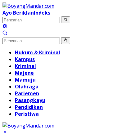
Langsung
ke
Ayo Beriklan
Indeks
konten
Hukum & Kriminal
Kampus
Kriminal
Majene
Mamuju
Olahraga
Parlemen
Pasangkayu
Pendidikan
Peristiwa