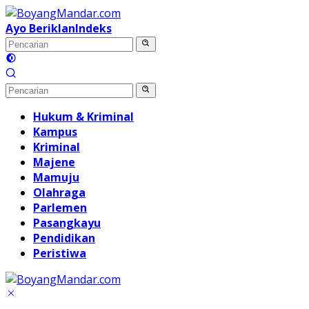
Langsung
ke
Ayo Beriklan
Indeks
konten
Hukum & Kriminal
Kampus
Kriminal
Majene
Mamuju
Olahraga
Parlemen
Pasangkayu
Pendidikan
Peristiwa