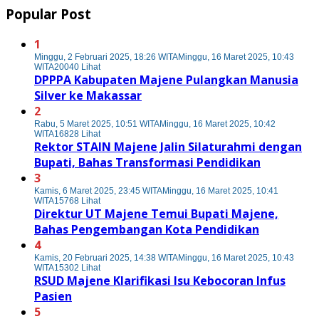
Popular Post
1
Minggu, 2 Februari 2025, 18:26 WITA
Minggu, 16 Maret 2025, 10:43
WITA
20040 Lihat
DPPPA Kabupaten Majene Pulangkan Manusia
Silver ke Makassar
2
Rabu, 5 Maret 2025, 10:51 WITA
Minggu, 16 Maret 2025, 10:42
WITA
16828 Lihat
Rektor STAIN Majene Jalin Silaturahmi dengan
Bupati, Bahas Transformasi Pendidikan
3
Kamis, 6 Maret 2025, 23:45 WITA
Minggu, 16 Maret 2025, 10:41
WITA
15768 Lihat
Direktur UT Majene Temui Bupati Majene,
Bahas Pengembangan Kota Pendidikan
4
Kamis, 20 Februari 2025, 14:38 WITA
Minggu, 16 Maret 2025, 10:43
WITA
15302 Lihat
RSUD Majene Klarifikasi Isu Kebocoran Infus
Pasien
5