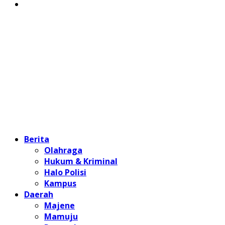
Home
Berita
Olahraga
Hukum & Kriminal
Halo Polisi
Kampus
Daerah
Majene
Mamuju