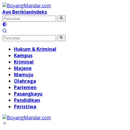
Langsung
ke
Ayo Beriklan
Indeks
konten
Hukum & Kriminal
Kampus
Kriminal
Majene
Mamuju
Olahraga
Parlemen
Pasangkayu
Pendidikan
Peristiwa