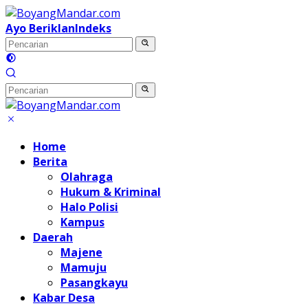
Langsung
ke
Ayo Beriklan
Indeks
konten
Home
Berita
Olahraga
Hukum & Kriminal
Halo Polisi
Kampus
Daerah
Majene
Mamuju
Pasangkayu
Kabar Desa