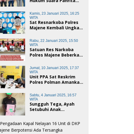
Hukum Suara Panrita
Keadilan Sulbar
Dampingi Korban
Kamis, 23 Januari 2025, 16:25
Dugaan Pencemaran
WITA
Nama Baik dan
Sat Resnarkoba Polres
penggelapan di Polres
Majene Kembali Ungkap
Polman
Kasus Penyalahgunaan
Narkoba Jenis Sabu, Dua
Rabu, 22 Januari 2025, 15:50
Pelaku Diamankan
WITA
Satuan Res Narkoba
Polres Majene Beberkan
Keberhasilan Ungkap
Kasus Penyalahgunaan
Jumat, 10 Januari 2025, 17:37
Narkotika di Awal Tahun
WITA
2025
Unit PPA Sat Reskrim
Polres Polman Amankan
Pelaku Dugaan
Pencabulan Anak di
Sabtu, 4 Januari 2025, 16:57
Bawah Umur
WITA
Sungguh Tega, Ayah
Setubuhi Anak
Kandungnya di Polman,
Begini Kronologis