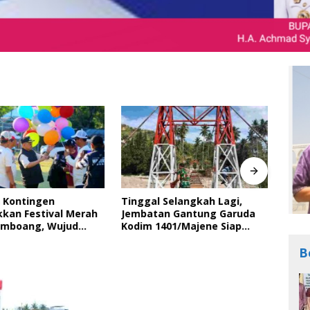
 Kontingen
Tinggal Selangkah Lagi,
Bupa
kan Festival Merah
Jembatan Gantung Garuda
Peri
amboang, Wujud
Kodim 1401/Majene Siap
Ting
Semangat Gotong
Digunakan Masyarakat
Bara
dan Cinta Tanah Air
dala
B