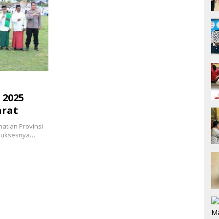
 2025
arat
atian Provinsi
 suksesnya…