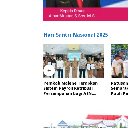
Hari Santri Nasional 2025
ne Hadiri
Pemkab Majene Terapkan
Ratusan
n Pemangku
Sistem Payroll Retribusi
Semarak
aan Balanipa dan
Persampahan bagi ASN,
Putih P
ahan Gelar
Perkuat Digitalisasi
Nyata 
n Adat
Pelayanan Publik
Royong 