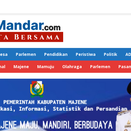
Desa
Parlemen
Pendidikan
Peristiwa
Politik
AD
nal
Majene
Mamuju
Olahraga
Parlemen
Pasa