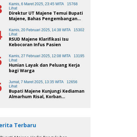
3
Kamis, 6 Maret 2025, 23:45 WITA
15768
Lihat
Direktur UT Majene Temui Bupati
Majene, Bahas Pengembangan
Kota Pendidikan
4
Kamis, 20 Februari 2025, 14:38 WITA
15302
Lihat
RSUD Majene Klarifikasi Isu
Kebocoran Infus Pasien
5
Kamis, 27 Februari 2025, 12:08 WITA
13195
Lihat
Hunian Layak dan Peluang Kerja
bagi Warga
6
Jumat, 7 Maret 2025, 13:35 WITA
12656
Lihat
Bupati Majene Kunjungi Kediaman
Almarhum Risal, Korban
Kecelakaan Truk Sampah
erita Terbaru