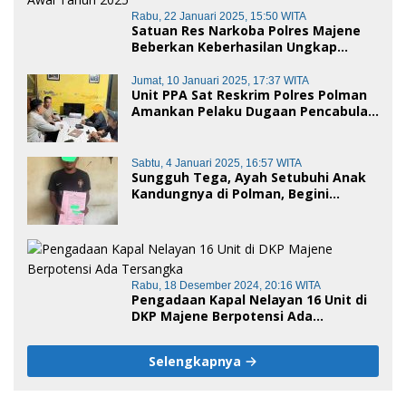
Rabu, 22 Januari 2025, 15:50 WITA
Satuan Res Narkoba Polres Majene
Beberkan Keberhasilan Ungkap
Kasus Penyalahgunaan Narkotika di
Awal Tahun 2025
Jumat, 10 Januari 2025, 17:37 WITA
Unit PPA Sat Reskrim Polres Polman
Amankan Pelaku Dugaan Pencabulan
Anak di Bawah Umur
Sabtu, 4 Januari 2025, 16:57 WITA
Sungguh Tega, Ayah Setubuhi Anak
Kandungnya di Polman, Begini
Kronologis
Rabu, 18 Desember 2024, 20:16 WITA
Pengadaan Kapal Nelayan 16 Unit di
DKP Majene Berpotensi Ada
Tersangka
Selengkapnya