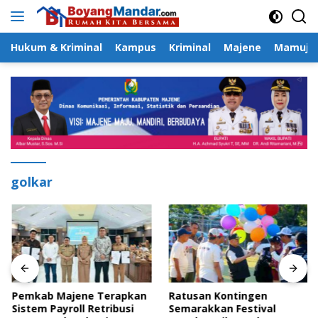
Langsung
ke
konten
Hukum & Kriminal
Kampus
Kriminal
Majene
Mamuju
golkar
Pemkab Majene Terapkan
Ratusan Kontingen
Sistem Payroll Retribusi
Semarakkan Festival