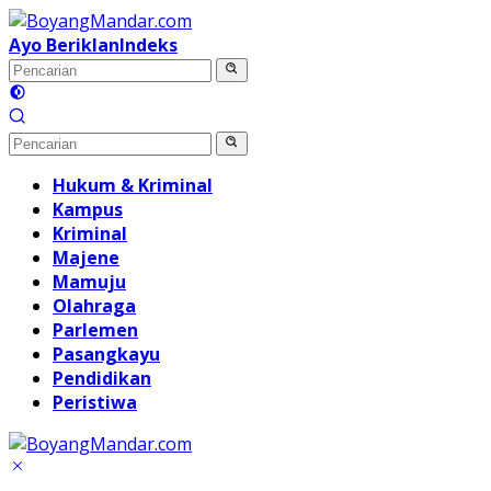
Langsung
ke
Ayo Beriklan
Indeks
konten
Hukum & Kriminal
Kampus
Kriminal
Majene
Mamuju
Olahraga
Parlemen
Pasangkayu
Pendidikan
Peristiwa