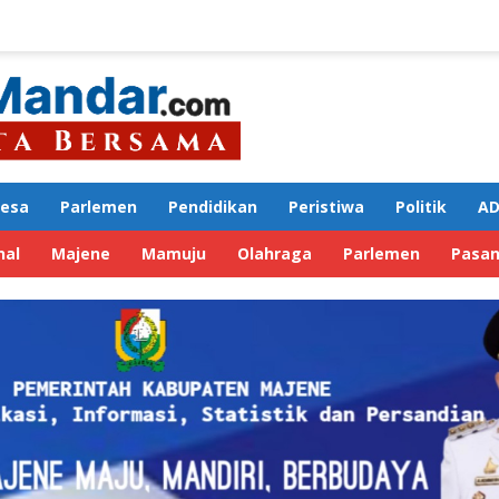
Desa
Parlemen
Pendidikan
Peristiwa
Politik
AD
nal
Majene
Mamuju
Olahraga
Parlemen
Pasa