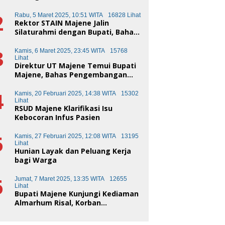
Makassar
2
Rabu, 5 Maret 2025, 10:51 WITA
16828 Lihat
Rektor STAIN Majene Jalin
Silaturahmi dengan Bupati, Bahas
Transformasi Pendidikan
3
Kamis, 6 Maret 2025, 23:45 WITA
15768
Lihat
Direktur UT Majene Temui Bupati
Majene, Bahas Pengembangan
Kota Pendidikan
4
Kamis, 20 Februari 2025, 14:38 WITA
15302
Lihat
RSUD Majene Klarifikasi Isu
Kebocoran Infus Pasien
5
Kamis, 27 Februari 2025, 12:08 WITA
13195
Lihat
Hunian Layak dan Peluang Kerja
bagi Warga
6
Jumat, 7 Maret 2025, 13:35 WITA
12655
Lihat
Bupati Majene Kunjungi Kediaman
Almarhum Risal, Korban
Kecelakaan Truk Sampah