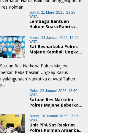
Jumat, 21 Maret 2025, 23:28
WITA
Lembaga Bantuan
Hukum Suara Panrita
Keadilan Sulbar
Dampingi Korban
Kamis, 23 Januari 2025, 16:25
Dugaan Pencemaran
WITA
Sat Resnarkoba Polres
Nama Baik dan
Majene Kembali Ungkap
penggelapan di Polres
Kasus Penyalahgunaan
Polman
Narkoba Jenis Sabu, Dua
Pelaku Diamankan
Rabu, 22 Januari 2025, 15:50
WITA
Satuan Res Narkoba
Polres Majene Beberkan
Keberhasilan Ungkap
Kasus Penyalahgunaan
Jumat, 10 Januari 2025, 17:37
Narkotika di Awal Tahun
WITA
Unit PPA Sat Reskrim
2025
Polres Polman Amankan