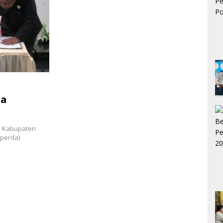
ua
D Kabupaten
perda)