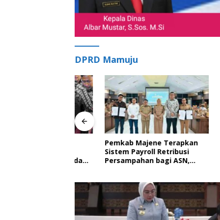
DPRD Mamuju
ne Hadiri
Pemkab Majene Terapkan
Ratusan
n Pemangku
Sistem Payroll Retribusi
Semarak
aan Balanipa dan
Persampahan bagi ASN,
Putih P
ahan Gelar
Perkuat Digitalisasi
Nyata 
n Adat
Pelayanan Publik
Royong 