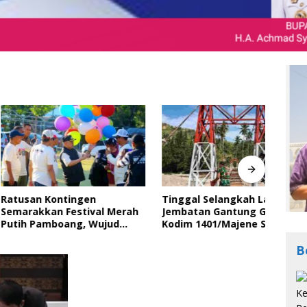
 Kontingen
Tinggal Selangkah Lagi,
Bupa
kan Festival Merah
Jembatan Gantung Garuda
Peri
amboang, Wujud
Kodim 1401/Majene Siap
Ting
Semangat Gotong
Digunakan Masyarakat
Bara
dan Cinta Tanah Air
dala
B