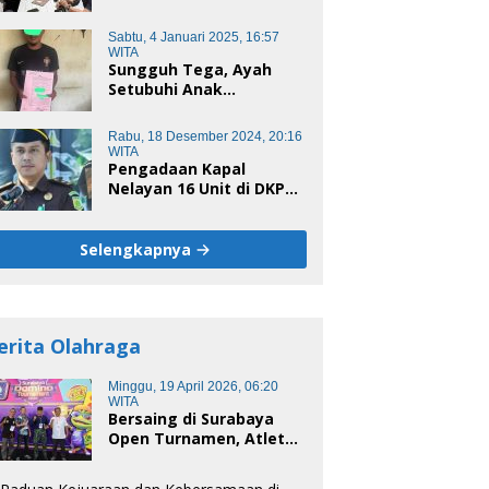
Pelaku Dugaan
Pencabulan Anak di
Sabtu, 4 Januari 2025, 16:57
Bawah Umur
WITA
Sungguh Tega, Ayah
Setubuhi Anak
Kandungnya di Polman,
Begini Kronologis
Rabu, 18 Desember 2024, 20:16
WITA
Pengadaan Kapal
Nelayan 16 Unit di DKP
Majene Berpotensi Ada
Tersangka
Selengkapnya
erita Olahraga
Minggu, 19 April 2026, 06:20
WITA
Bersaing di Surabaya
Open Turnamen, Atlet
Domino Bandung terus
melaju