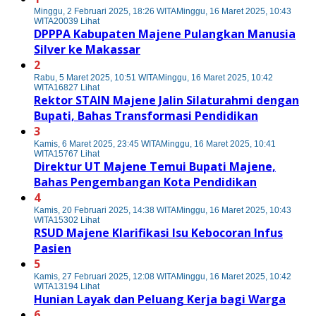
Minggu, 2 Februari 2025, 18:26 WITA
Minggu, 16 Maret 2025, 10:43
WITA
20039 Lihat
DPPPA Kabupaten Majene Pulangkan Manusia
Silver ke Makassar
2
Rabu, 5 Maret 2025, 10:51 WITA
Minggu, 16 Maret 2025, 10:42
WITA
16827 Lihat
Rektor STAIN Majene Jalin Silaturahmi dengan
Bupati, Bahas Transformasi Pendidikan
3
Kamis, 6 Maret 2025, 23:45 WITA
Minggu, 16 Maret 2025, 10:41
WITA
15767 Lihat
Direktur UT Majene Temui Bupati Majene,
Bahas Pengembangan Kota Pendidikan
4
Kamis, 20 Februari 2025, 14:38 WITA
Minggu, 16 Maret 2025, 10:43
WITA
15302 Lihat
RSUD Majene Klarifikasi Isu Kebocoran Infus
Pasien
5
Kamis, 27 Februari 2025, 12:08 WITA
Minggu, 16 Maret 2025, 10:42
WITA
13194 Lihat
Hunian Layak dan Peluang Kerja bagi Warga
6