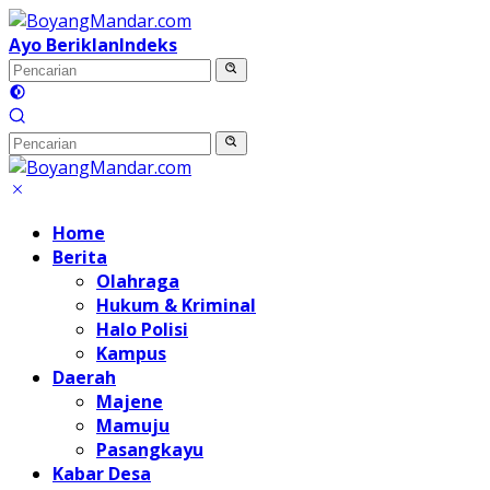
Langsung
ke
Ayo Beriklan
Indeks
konten
Home
Berita
Olahraga
Hukum & Kriminal
Halo Polisi
Kampus
Daerah
Majene
Mamuju
Pasangkayu
Kabar Desa