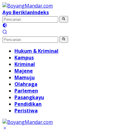
Langsung
ke
Ayo Beriklan
Indeks
konten
Hukum & Kriminal
Kampus
Kriminal
Majene
Mamuju
Olahraga
Parlemen
Pasangkayu
Pendidikan
Peristiwa