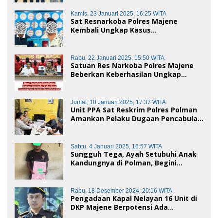
Baik dan penggelapan di Polres
Polman
Kamis, 23 Januari 2025, 16:25 WITA
Sat Resnarkoba Polres Majene
Kembali Ungkap Kasus
Penyalahgunaan Narkoba Jenis Sabu,
Dua Pelaku Diamankan
Rabu, 22 Januari 2025, 15:50 WITA
Satuan Res Narkoba Polres Majene
Beberkan Keberhasilan Ungkap
Kasus Penyalahgunaan Narkotika di
Awal Tahun 2025
Jumat, 10 Januari 2025, 17:37 WITA
Unit PPA Sat Reskrim Polres Polman
Amankan Pelaku Dugaan Pencabulan
Anak di Bawah Umur
Sabtu, 4 Januari 2025, 16:57 WITA
Sungguh Tega, Ayah Setubuhi Anak
Kandungnya di Polman, Begini
Kronologis
Rabu, 18 Desember 2024, 20:16 WITA
Pengadaan Kapal Nelayan 16 Unit di
DKP Majene Berpotensi Ada
Tersangka