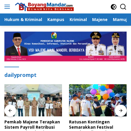
Langsung
ke
konten
Hukum & Kriminal
Kampus
Kriminal
Majene
Mamuju
dailyprompt
Pemkab Majene Terapkan
Ratusan Kontingen
Sistem Payroll Retribusi
Semarakkan Festival