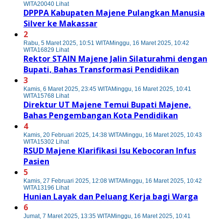
WITA
20040 Lihat
DPPPA Kabupaten Majene Pulangkan Manusia
Silver ke Makassar
2
Rabu, 5 Maret 2025, 10:51 WITA
Minggu, 16 Maret 2025, 10:42
WITA
16829 Lihat
Rektor STAIN Majene Jalin Silaturahmi dengan
Bupati, Bahas Transformasi Pendidikan
3
Kamis, 6 Maret 2025, 23:45 WITA
Minggu, 16 Maret 2025, 10:41
WITA
15768 Lihat
Direktur UT Majene Temui Bupati Majene,
Bahas Pengembangan Kota Pendidikan
4
Kamis, 20 Februari 2025, 14:38 WITA
Minggu, 16 Maret 2025, 10:43
WITA
15302 Lihat
RSUD Majene Klarifikasi Isu Kebocoran Infus
Pasien
5
Kamis, 27 Februari 2025, 12:08 WITA
Minggu, 16 Maret 2025, 10:42
WITA
13196 Lihat
Hunian Layak dan Peluang Kerja bagi Warga
6
Jumat, 7 Maret 2025, 13:35 WITA
Minggu, 16 Maret 2025, 10:41