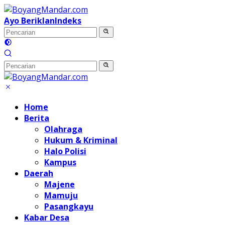
Langsung
ke
Ayo Beriklan
Indeks
konten
Home
Berita
Olahraga
Hukum & Kriminal
Halo Polisi
Kampus
Daerah
Majene
Mamuju
Pasangkayu
Kabar Desa