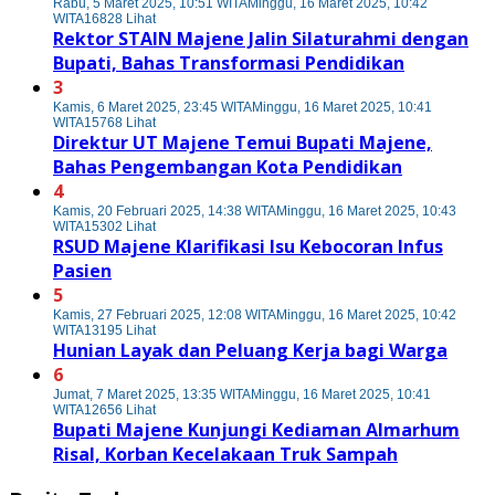
Rabu, 5 Maret 2025, 10:51 WITA
Minggu, 16 Maret 2025, 10:42
WITA
16828 Lihat
Rektor STAIN Majene Jalin Silaturahmi dengan
Bupati, Bahas Transformasi Pendidikan
3
Kamis, 6 Maret 2025, 23:45 WITA
Minggu, 16 Maret 2025, 10:41
WITA
15768 Lihat
Direktur UT Majene Temui Bupati Majene,
Bahas Pengembangan Kota Pendidikan
4
Kamis, 20 Februari 2025, 14:38 WITA
Minggu, 16 Maret 2025, 10:43
WITA
15302 Lihat
RSUD Majene Klarifikasi Isu Kebocoran Infus
Pasien
5
Kamis, 27 Februari 2025, 12:08 WITA
Minggu, 16 Maret 2025, 10:42
WITA
13195 Lihat
Hunian Layak dan Peluang Kerja bagi Warga
6
Jumat, 7 Maret 2025, 13:35 WITA
Minggu, 16 Maret 2025, 10:41
WITA
12656 Lihat
Bupati Majene Kunjungi Kediaman Almarhum
Risal, Korban Kecelakaan Truk Sampah