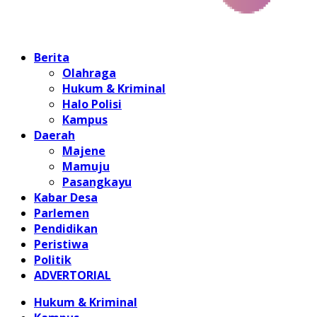
Home
Berita
Olahraga
Hukum & Kriminal
Halo Polisi
Kampus
Daerah
Majene
Mamuju
Pasangkayu
Kabar Desa
Parlemen
Pendidikan
Peristiwa
Politik
ADVERTORIAL
Hukum & Kriminal