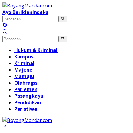
Langsung
ke
Ayo Beriklan
Indeks
konten
Hukum & Kriminal
Kampus
Kriminal
Majene
Mamuju
Olahraga
Parlemen
Pasangkayu
Pendidikan
Peristiwa