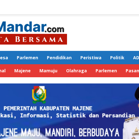
Desa
Parlemen
Pendidikan
Peristiwa
Politik
AD
nal
Majene
Mamuju
Olahraga
Parlemen
Pasa