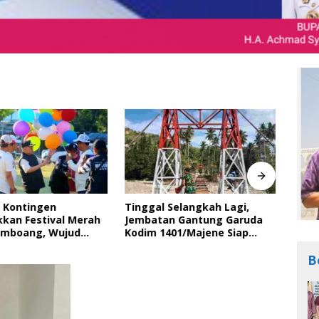
 Kontingen
Tinggal Selangkah Lagi,
Bupa
kan Festival Merah
Jembatan Gantung Garuda
Peri
amboang, Wujud
Kodim 1401/Majene Siap
Ting
Semangat Gotong
Digunakan Masyarakat
Bara
dan Cinta Tanah Air
dala
B