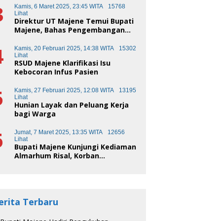
3
Kamis, 6 Maret 2025, 23:45 WITA
15768
Lihat
Direktur UT Majene Temui Bupati
Majene, Bahas Pengembangan
Kota Pendidikan
4
Kamis, 20 Februari 2025, 14:38 WITA
15302
Lihat
RSUD Majene Klarifikasi Isu
Kebocoran Infus Pasien
5
Kamis, 27 Februari 2025, 12:08 WITA
13195
Lihat
Hunian Layak dan Peluang Kerja
bagi Warga
6
Jumat, 7 Maret 2025, 13:35 WITA
12656
Lihat
Bupati Majene Kunjungi Kediaman
Almarhum Risal, Korban
Kecelakaan Truk Sampah
erita Terbaru