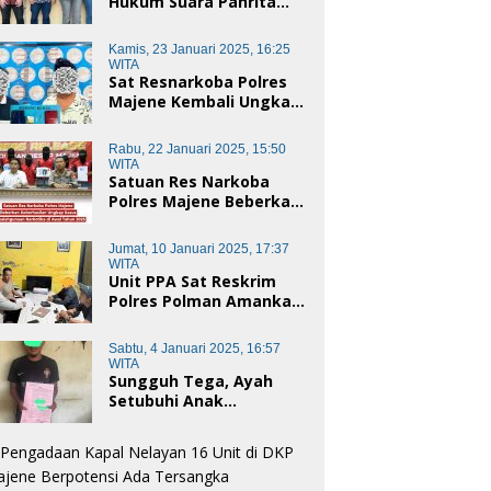
Hukum Suara Panrita
Keadilan Sulbar
Dampingi Korban
Kamis, 23 Januari 2025, 16:25
Dugaan Pencemaran
WITA
Nama Baik dan
Sat Resnarkoba Polres
penggelapan di Polres
Majene Kembali Ungkap
Polman
Kasus Penyalahgunaan
Narkoba Jenis Sabu, Dua
Rabu, 22 Januari 2025, 15:50
Pelaku Diamankan
WITA
Satuan Res Narkoba
Polres Majene Beberkan
Keberhasilan Ungkap
Kasus Penyalahgunaan
Jumat, 10 Januari 2025, 17:37
Narkotika di Awal Tahun
WITA
2025
Unit PPA Sat Reskrim
Polres Polman Amankan
Pelaku Dugaan
Pencabulan Anak di
Sabtu, 4 Januari 2025, 16:57
Bawah Umur
WITA
Sungguh Tega, Ayah
Setubuhi Anak
Kandungnya di Polman,
Begini Kronologis