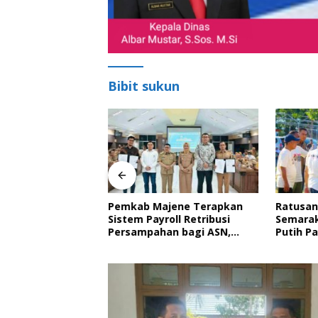
Bibit sukun
ne Hadiri
Pemkab Majene Terapkan
Ratusan
n Pemangku
Sistem Payroll Retribusi
Semarak
aan Balanipa dan
Persampahan bagi ASN,
Putih P
ahan Gelar
Perkuat Digitalisasi
Nyata 
n Adat
Pelayanan Publik
Royong 