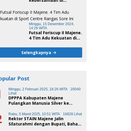
Kebersamaan di
Unsulbar Cup 2024
Minggu, 15 Desember 2024,
14:26 WITA
Futsal Foriscup II Majene.
4 Tim Adu Kekuatan di
Sport Centre Rangas
Sore Ini
Selengkapnya
opular Post
1
Minggu, 2 Februari 2025, 18:26 WITA
20040
Lihat
DPPPA Kabupaten Majene
Pulangkan Manusia Silver ke
Makassar
2
Rabu, 5 Maret 2025, 10:51 WITA
16828 Lihat
Rektor STAIN Majene Jalin
Silaturahmi dengan Bupati, Bahas
Transformasi Pendidikan