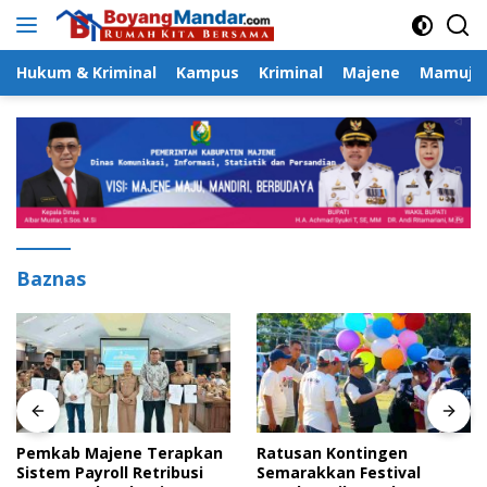
Langsung
ke
konten
Hukum & Kriminal
Kampus
Kriminal
Majene
Mamuju
Baznas
Pemkab Majene Terapkan
Ratusan Kontingen
Sistem Payroll Retribusi
Semarakkan Festival