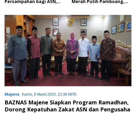
Persampahan bagi ASN,
Merah Putih Pamboang,
Perkuat Digitalisasi
Wujud Nyata Semangat
Pelayanan Publik
Gotong Royong dan Cinta
Tanah Air
Majene
Kamis, 6 Maret 2025, 22:38 WITA
BAZNAS Majene Siapkan Program Ramadhan,
Dorong Kepatuhan Zakat ASN dan Pengusaha