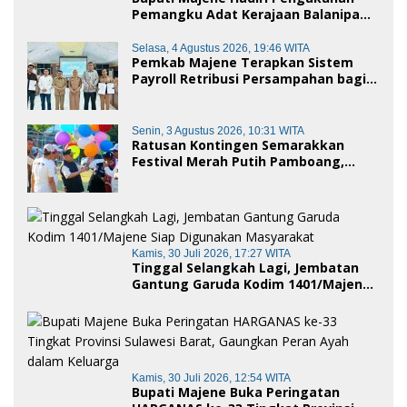
Pemangku Adat Kerajaan Balanipa
dan Penganugerahan Gelar
Kehormatan Adat
Selasa, 4 Agustus 2026, 19:46 WITA
Pemkab Majene Terapkan Sistem
Payroll Retribusi Persampahan bagi
ASN, Perkuat Digitalisasi Pelayanan
Publik
Senin, 3 Agustus 2026, 10:31 WITA
Ratusan Kontingen Semarakkan
Festival Merah Putih Pamboang,
Wujud Nyata Semangat Gotong
Royong dan Cinta Tanah Air
Kamis, 30 Juli 2026, 17:27 WITA
Tinggal Selangkah Lagi, Jembatan
Gantung Garuda Kodim 1401/Majene
Siap Digunakan Masyarakat
Kamis, 30 Juli 2026, 12:54 WITA
Bupati Majene Buka Peringatan