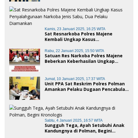
Baik dan penggelapan di Polres
Polman
Kamis, 23 Januari 2025, 16:25 WITA
Sat Resnarkoba Polres Majene
Kembali Ungkap Kasus
Penyalahgunaan Narkoba Jenis Sabu,
Dua Pelaku Diamankan
Rabu, 22 Januari 2025, 15:50 WITA
Satuan Res Narkoba Polres Majene
Beberkan Keberhasilan Ungkap
Kasus Penyalahgunaan Narkotika di
Awal Tahun 2025
Jumat, 10 Januari 2025, 17:37 WITA
Unit PPA Sat Reskrim Polres Polman
Amankan Pelaku Dugaan Pencabulan
Anak di Bawah Umur
Sabtu, 4 Januari 2025, 16:57 WITA
Sungguh Tega, Ayah Setubuhi Anak
Kandungnya di Polman, Begini
Kronologis