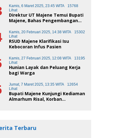
3
Kamis, 6 Maret 2025, 23:45 WITA
15768
Lihat
Direktur UT Majene Temui Bupati
Majene, Bahas Pengembangan
Kota Pendidikan
4
Kamis, 20 Februari 2025, 14:38 WITA
15302
Lihat
RSUD Majene Klarifikasi Isu
Kebocoran Infus Pasien
5
Kamis, 27 Februari 2025, 12:08 WITA
13195
Lihat
Hunian Layak dan Peluang Kerja
bagi Warga
6
Jumat, 7 Maret 2025, 13:35 WITA
12654
Lihat
Bupati Majene Kunjungi Kediaman
Almarhum Risal, Korban
Kecelakaan Truk Sampah
erita Terbaru