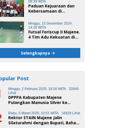
08:39 WITA
Paduan Kejuaraan dan
Kebersamaan di
Unsulbar Cup 2024
Minggu, 15 Desember 2024,
14:26 WITA
Futsal Foriscup II Majene.
4 Tim Adu Kekuatan di
Sport Centre Rangas
Sore Ini
Selengkapnya
opular Post
1
Minggu, 2 Februari 2025, 18:26 WITA
20040
Lihat
DPPPA Kabupaten Majene
Pulangkan Manusia Silver ke
Makassar
2
Rabu, 5 Maret 2025, 10:51 WITA
16828 Lihat
Rektor STAIN Majene Jalin
Silaturahmi dengan Bupati, Bahas
Transformasi Pendidikan