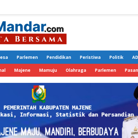
Desa
Parlemen
Pendidikan
Peristiwa
Politik
AD
nal
Majene
Mamuju
Olahraga
Parlemen
Pasa