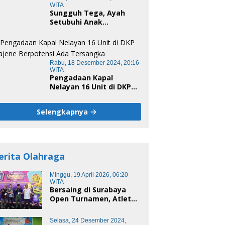
WITA
Sungguh Tega, Ayah
Setubuhi Anak
Kandungnya di Polman,
Begini Kronologis
Rabu, 18 Desember 2024, 20:16
WITA
Pengadaan Kapal
Nelayan 16 Unit di DKP
Majene Berpotensi Ada
Tersangka
Selengkapnya
erita Olahraga
Minggu, 19 April 2026, 06:20
WITA
Bersaing di Surabaya
Open Turnamen, Atlet
Domino Bandung terus
melaju
Selasa, 24 Desember 2024,