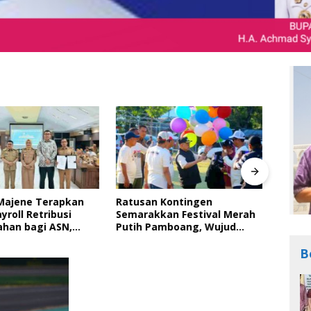
 Kontingen
Tinggal Selangkah Lagi,
Bupa
kan Festival Merah
Jembatan Gantung Garuda
Peri
amboang, Wujud
Kodim 1401/Majene Siap
Ting
Semangat Gotong
Digunakan Masyarakat
Bara
dan Cinta Tanah Air
dala
B