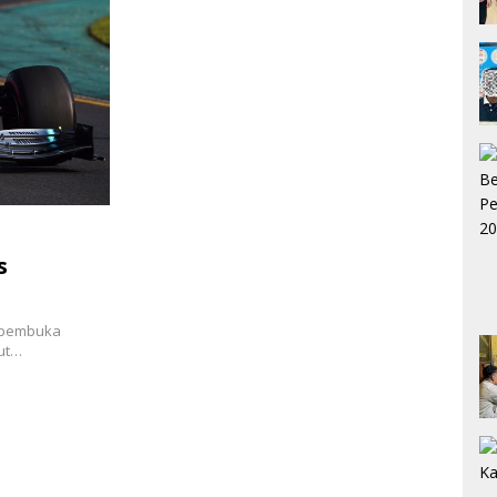
s
i pembuka
kut…