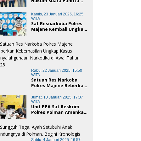
Hukum Suara Panrita
Keadilan Sulbar
Dampingi Korban
Kamis, 23 Januari 2025, 16:25
Dugaan Pencemaran
WITA
Nama Baik dan
Sat Resnarkoba Polres
penggelapan di Polres
Majene Kembali Ungkap
Polman
Kasus Penyalahgunaan
Narkoba Jenis Sabu, Dua
Pelaku Diamankan
Rabu, 22 Januari 2025, 15:50
WITA
Satuan Res Narkoba
Polres Majene Beberkan
Keberhasilan Ungkap
Kasus Penyalahgunaan
Jumat, 10 Januari 2025, 17:37
Narkotika di Awal Tahun
WITA
Unit PPA Sat Reskrim
2025
Polres Polman Amankan
Pelaku Dugaan
Pencabulan Anak di
Bawah Umur
Sabtu, 4 Januari 2025, 16:57