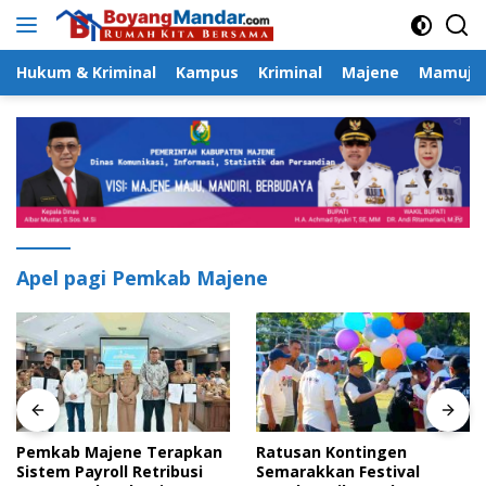
Langsung
ke
konten
Hukum & Kriminal
Kampus
Kriminal
Majene
Mamuju
Apel pagi Pemkab Majene
Pemkab Majene Terapkan
Ratusan Kontingen
Sistem Payroll Retribusi
Semarakkan Festival