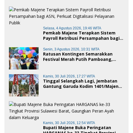
dan Penganugerahan Gelar
Kehormatan Adat
Selasa, 4 Agustus 2026, 19:46 WITA
Pemkab Majene Terapkan Sistem
Payroll Retribusi Persampahan bagi
ASN, Perkuat Digitalisasi Pelayanan
Publik
Senin, 3 Agustus 2026, 10:31 WITA
Ratusan Kontingen Semarakkan
Festival Merah Putih Pamboang,
Wujud Nyata Semangat Gotong
Royong dan Cinta Tanah Air
Kamis, 30 Juli 2026, 17:27 WITA
Tinggal Selangkah Lagi, Jembatan
Gantung Garuda Kodim 1401/Majene
Siap Digunakan Masyarakat
Kamis, 30 Juli 2026, 12:54 WITA
Bupati Majene Buka Peringatan
HARGANAS ke-33 Tingkat Provinsi