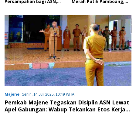
Persampahan bagi ASN,
Merah Putih Pamboang,
Perkuat Digitalisasi
Wujud Nyata Semangat
Pelayanan Publik
Gotong Royong dan Cinta
Tanah Air
Majene
Senin, 14 Juli 2025, 10:49 WITA
Pemkab Majene Tegaskan Disiplin ASN Lewat
Apel Gabungan: Wabup Tekankan Etos Kerja
dan Tertib Penggunaan Fasilitas