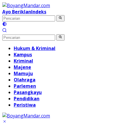
Langsung
ke
Ayo Beriklan
Indeks
konten
Hukum & Kriminal
Kampus
Kriminal
Majene
Mamuju
Olahraga
Parlemen
Pasangkayu
Pendidikan
Peristiwa