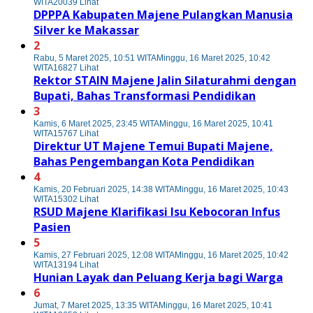
WITA
20039 Lihat
DPPPA Kabupaten Majene Pulangkan Manusia
Silver ke Makassar
2
Rabu, 5 Maret 2025, 10:51 WITA
Minggu, 16 Maret 2025, 10:42
WITA
16827 Lihat
Rektor STAIN Majene Jalin Silaturahmi dengan
Bupati, Bahas Transformasi Pendidikan
3
Kamis, 6 Maret 2025, 23:45 WITA
Minggu, 16 Maret 2025, 10:41
WITA
15767 Lihat
Direktur UT Majene Temui Bupati Majene,
Bahas Pengembangan Kota Pendidikan
4
Kamis, 20 Februari 2025, 14:38 WITA
Minggu, 16 Maret 2025, 10:43
WITA
15302 Lihat
RSUD Majene Klarifikasi Isu Kebocoran Infus
Pasien
5
Kamis, 27 Februari 2025, 12:08 WITA
Minggu, 16 Maret 2025, 10:42
WITA
13194 Lihat
Hunian Layak dan Peluang Kerja bagi Warga
6
Jumat, 7 Maret 2025, 13:35 WITA
Minggu, 16 Maret 2025, 10:41