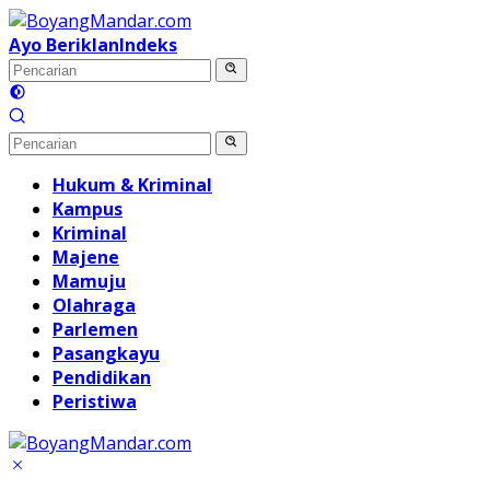
Langsung
ke
Ayo Beriklan
Indeks
konten
Hukum & Kriminal
Kampus
Kriminal
Majene
Mamuju
Olahraga
Parlemen
Pasangkayu
Pendidikan
Peristiwa