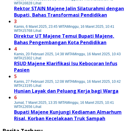
WITA
16828 Lihat
Rektor STAIN Majene Jalin Silaturahmi dengan
Bupati, Bahas Transformasi Pendidikan
3
Kamis, 6 Maret 2025, 23:45 WITA
Minggu, 16 Maret 2025, 10:41
WITA
15768 Lihat
Direktur UT Majene Temui Bupati Majene,
Bahas Pengembangan Kota Pendidikan
4
Kamis, 20 Februari 2025, 14:38 WITA
Minggu, 16 Maret 2025, 10:43
WITA
15302 Lihat
RSUD Majene Klarifikasi Isu Kebocoran Infus
Pasien
5
Kamis, 27 Februari 2025, 12:08 WITA
Minggu, 16 Maret 2025, 10:42
WITA
13195 Lihat
Hunian Layak dan Peluang Kerja bagi Warga
6
Jumat, 7 Maret 2025, 13:35 WITA
Minggu, 16 Maret 2025, 10:41
WITA
12656 Lihat
Bupati Majene Kunjungi Kediaman Almarhum
Risal, Korban Kecelakaan Truk Sampah
Berita Terbaru