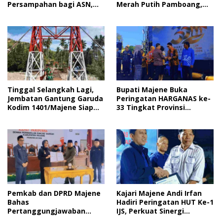
Persampahan bagi ASN,
Merah Putih Pamboang,
Perkuat Digitalisasi
Wujud Nyata Semangat
Pelayanan Publik
Gotong Royong dan Cinta
Tanah Air
Tinggal Selangkah Lagi,
Bupati Majene Buka
Jembatan Gantung Garuda
Peringatan HARGANAS ke-
Kodim 1401/Majene Siap
33 Tingkat Provinsi
Digunakan Masyarakat
Sulawesi Barat, Gaungkan
Peran Ayah dalam
Keluarga
Pemkab dan DPRD Majene
Kajari Majene Andi Irfan
Bahas
Hadiri Peringatan HUT Ke-1
Pertanggungjawaban
IJS, Perkuat Sinergi
APBD 2025 serta Empat
Pemerintah dan Insan Pers