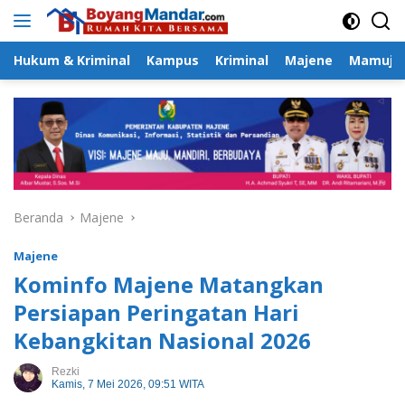
Langsung
ke
konten
Hukum & Kriminal
Kampus
Kriminal
Majene
Mamuju
Beranda
Majene
Majene
Kominfo Majene Matangkan
Persiapan Peringatan Hari
Kebangkitan Nasional 2026
Rezki
Kamis, 7 Mei 2026, 09:51 WITA