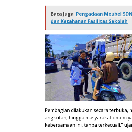
Baca Juga
Pengadaan Meubel SDN 
dan Ketahanan Fasilitas Sekolah
Pembagian dilakukan secara terbuka, m
angkutan, hingga masyarakat umum yan
kebersamaan ini, tanpa terkecuali,” uj