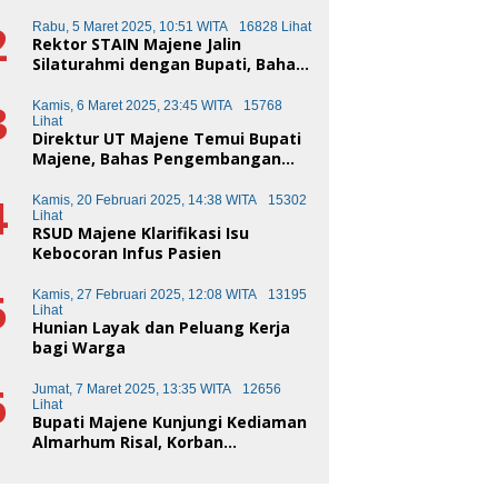
Makassar
2
Rabu, 5 Maret 2025, 10:51 WITA
16828 Lihat
Rektor STAIN Majene Jalin
Silaturahmi dengan Bupati, Bahas
Transformasi Pendidikan
3
Kamis, 6 Maret 2025, 23:45 WITA
15768
Lihat
Direktur UT Majene Temui Bupati
Majene, Bahas Pengembangan
Kota Pendidikan
4
Kamis, 20 Februari 2025, 14:38 WITA
15302
Lihat
RSUD Majene Klarifikasi Isu
Kebocoran Infus Pasien
5
Kamis, 27 Februari 2025, 12:08 WITA
13195
Lihat
Hunian Layak dan Peluang Kerja
bagi Warga
6
Jumat, 7 Maret 2025, 13:35 WITA
12656
Lihat
Bupati Majene Kunjungi Kediaman
Almarhum Risal, Korban
Kecelakaan Truk Sampah