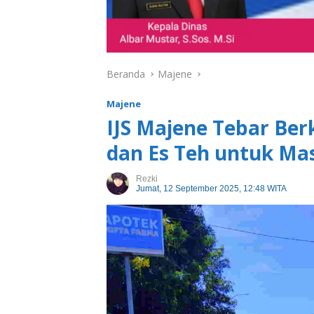
Beranda
Majene
Majene
IJS Majene Tebar Ber
dan Es Teh untuk Ma
Rezki
Jumat, 12 September 2025, 12:48 WITA