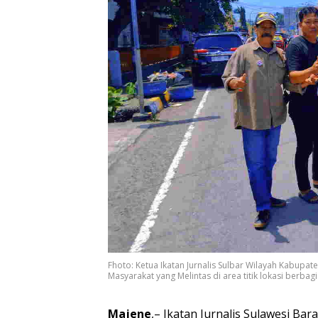
Fhoto: Ketua Ikatan Jurnalis Sulbar Wilayah Kabupa
Masyarakat yang Melintas di area titik lokasi berbagi
Majene
,– Ikatan Jurnalis Sulawesi Ba