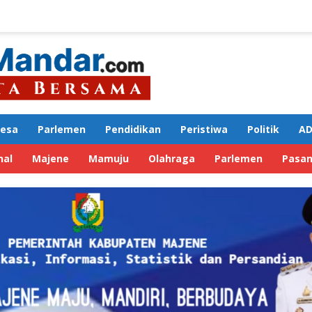
Desa
Parlemen
Pendidikan
Peristiwa
Politik
AD
nal
Majene
Mamuju
Olahraga
Parlemen
Pasa