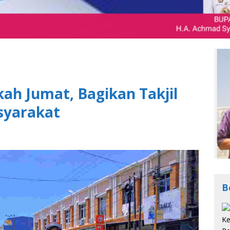
kah Jumat, Bagikan Takjil
syarakat
B