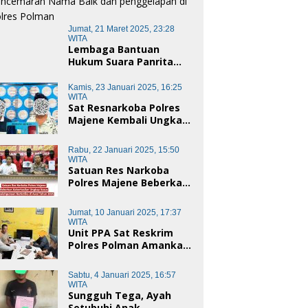
Jumat, 21 Maret 2025, 23:28
WITA
Lembaga Bantuan
Hukum Suara Panrita
Keadilan Sulbar
Dampingi Korban
Kamis, 23 Januari 2025, 16:25
Dugaan Pencemaran
WITA
Sat Resnarkoba Polres
Nama Baik dan
Majene Kembali Ungkap
penggelapan di Polres
Kasus Penyalahgunaan
Polman
Narkoba Jenis Sabu, Dua
Rabu, 22 Januari 2025, 15:50
Pelaku Diamankan
WITA
Satuan Res Narkoba
Polres Majene Beberkan
Keberhasilan Ungkap
Kasus Penyalahgunaan
Jumat, 10 Januari 2025, 17:37
Narkotika di Awal Tahun
WITA
2025
Unit PPA Sat Reskrim
Polres Polman Amankan
Pelaku Dugaan
Pencabulan Anak di
Sabtu, 4 Januari 2025, 16:57
Bawah Umur
WITA
Sungguh Tega, Ayah
Setubuhi Anak