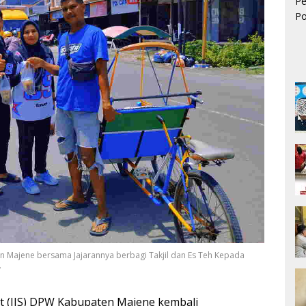
ten Majene bersama Jajarannya berbagi Takjil dan Es Teh Kepada
.
rat (IJS) DPW Kabupaten Majene kembali