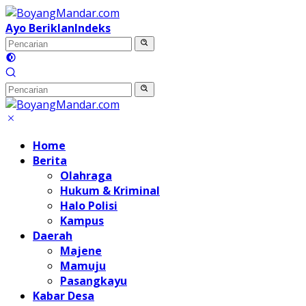
Langsung
ke
Ayo Beriklan
Indeks
konten
Home
Berita
Olahraga
Hukum & Kriminal
Halo Polisi
Kampus
Daerah
Majene
Mamuju
Pasangkayu
Kabar Desa