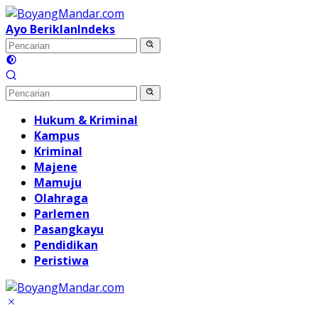
Langsung
ke
Ayo Beriklan
Indeks
konten
Hukum & Kriminal
Kampus
Kriminal
Majene
Mamuju
Olahraga
Parlemen
Pasangkayu
Pendidikan
Peristiwa