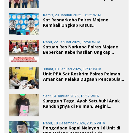
Korban Dugaan Pencemaran Nama
Baik dan penggelapan di Polres
Polman
Kamis, 23 Januari 2025, 16:25 WITA
Sat Resnarkoba Polres Majene
Kembali Ungkap Kasus
Penyalahgunaan Narkoba Jenis Sabu,
Dua Pelaku Diamankan
Rabu, 22 Januari 2025, 15:50 WITA
Satuan Res Narkoba Polres Majene
Beberkan Keberhasilan Ungkap
Kasus Penyalahgunaan Narkotika di
Awal Tahun 2025
Jumat, 10 Januari 2025, 17:37 WITA
Unit PPA Sat Reskrim Polres Polman
Amankan Pelaku Dugaan Pencabulan
Anak di Bawah Umur
Sabtu, 4 Januari 2025, 16:57 WITA
Sungguh Tega, Ayah Setubuhi Anak
Kandungnya di Polman, Begini
Kronologis
Rabu, 18 Desember 2024, 20:16 WITA
Pengadaan Kapal Nelayan 16 Unit di