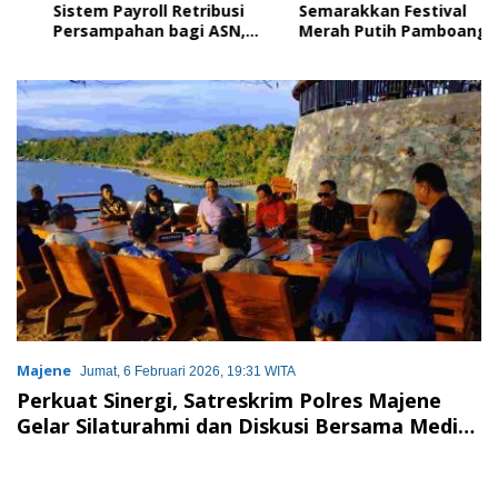
Sistem Payroll Retribusi
Semarakkan Festival
Persampahan bagi ASN,
Merah Putih Pamboang,
Perkuat Digitalisasi
Wujud Nyata Semangat
Pelayanan Publik
Gotong Royong dan Cinta
Tanah Air
Majene
Jumat, 6 Februari 2026, 19:31 WITA
Perkuat Sinergi, Satreskrim Polres Majene
Gelar Silaturahmi dan Diskusi Bersama Media
dan LSM