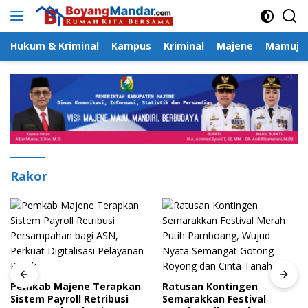
Langsung
ke
konten
Hukum & Kriminal
Kampus
Kriminal
Majene
Mamuju
Rakor
Pemkab Majene Terapkan
Ratusan Kontingen
Sistem Payroll Retribusi
Semarakkan Festival