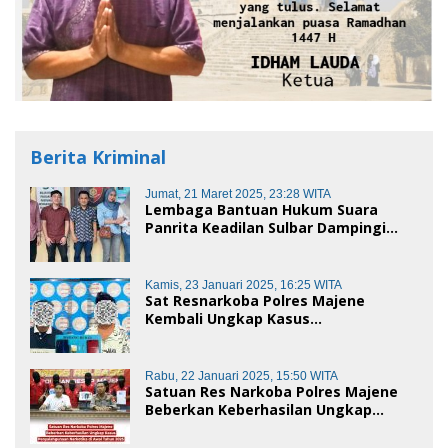
Berita Kriminal
Jumat, 21 Maret 2025, 23:28 WITA
Lembaga Bantuan Hukum Suara
Panrita Keadilan Sulbar Dampingi
Korban Dugaan Pencemaran Nama
Baik dan penggelapan di Polres
Polman
Kamis, 23 Januari 2025, 16:25 WITA
Sat Resnarkoba Polres Majene
Kembali Ungkap Kasus
Penyalahgunaan Narkoba Jenis Sabu,
Dua Pelaku Diamankan
Rabu, 22 Januari 2025, 15:50 WITA
Satuan Res Narkoba Polres Majene
Beberkan Keberhasilan Ungkap
Kasus Penyalahgunaan Narkotika di
Awal Tahun 2025