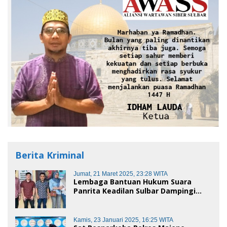
Berita Kriminal
Jumat, 21 Maret 2025, 23:28 WITA
Lembaga Bantuan Hukum Suara
Panrita Keadilan Sulbar Dampingi
Korban Dugaan Pencemaran Nama
Baik dan penggelapan di Polres
Polman
Kamis, 23 Januari 2025, 16:25 WITA