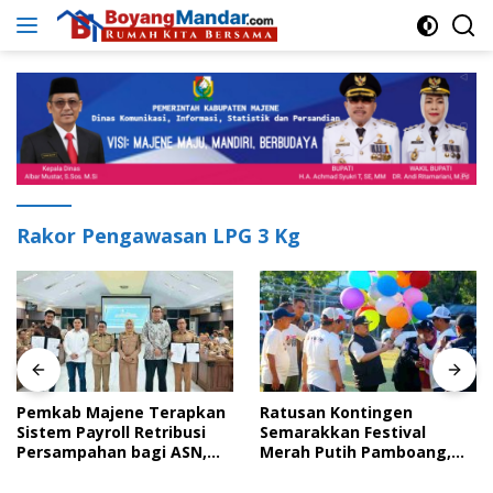
Langsung
ke
konten
Rakor Pengawasan LPG 3 Kg
Pemkab Majene Terapkan
Ratusan Kontingen
Sistem Payroll Retribusi
Semarakkan Festival
Persampahan bagi ASN,
Merah Putih Pamboang,
Perkuat Digitalisasi
Wujud Nyata Semangat
Pelayanan Publik
Gotong Royong dan Cinta