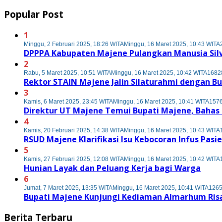
Popular Post
1
Minggu, 2 Februari 2025, 18:26 WITA
Minggu, 16 Maret 2025, 10:43 WITA
DPPPA Kabupaten Majene Pulangkan Manusia Sil
2
Rabu, 5 Maret 2025, 10:51 WITA
Minggu, 16 Maret 2025, 10:42 WITA
16828
Rektor STAIN Majene Jalin Silaturahmi dengan B
3
Kamis, 6 Maret 2025, 23:45 WITA
Minggu, 16 Maret 2025, 10:41 WITA
1576
Direktur UT Majene Temui Bupati Majene, Baha
4
Kamis, 20 Februari 2025, 14:38 WITA
Minggu, 16 Maret 2025, 10:43 WITA
RSUD Majene Klarifikasi Isu Kebocoran Infus Pasi
5
Kamis, 27 Februari 2025, 12:08 WITA
Minggu, 16 Maret 2025, 10:42 WITA
Hunian Layak dan Peluang Kerja bagi Warga
6
Jumat, 7 Maret 2025, 13:35 WITA
Minggu, 16 Maret 2025, 10:41 WITA
1265
Bupati Majene Kunjungi Kediaman Almarhum Risa
Berita Terbaru