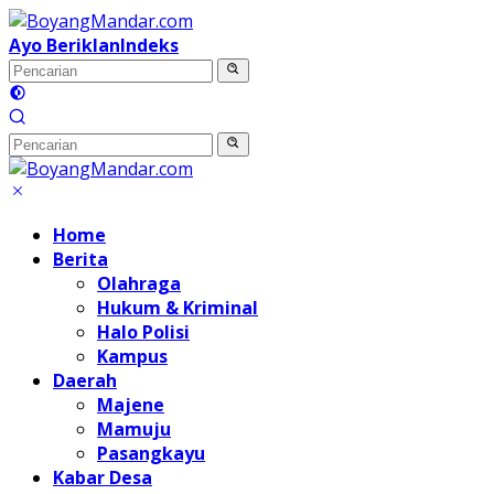
Langsung
ke
Ayo Beriklan
Indeks
konten
Home
Berita
Olahraga
Hukum & Kriminal
Halo Polisi
Kampus
Daerah
Majene
Mamuju
Pasangkayu
Kabar Desa