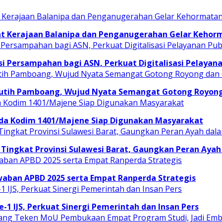
t Kerajaan Balanipa dan Penganugerahan Gelar Kehor
i Persampahan bagi ASN, Perkuat Digitalisasi Pelayana
Putih Pamboang, Wujud Nyata Semangat Gotong Royong 
uda Kodim 1401/Majene Siap Digunakan Masyarakat
Tingkat Provinsi Sulawesi Barat, Gaungkan Peran Ayah
ban APBD 2025 serta Empat Ranperda Strategis
e-1 IJS, Perkuat Sinergi Pemerintah dan Insan Pers