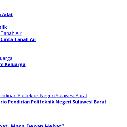
n Adat
lik
Cinta Tanah Air
am Keluarga
o Pendirian Politeknik Negeri Sulawesi Barat
ehat, Masa Depan Hebat”