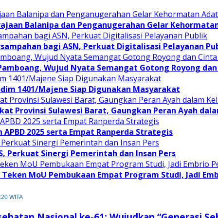
rajaan Balanipa dan Penganugerahan Gelar Kehormata
sampahan bagi ASN, Perkuat Digitalisasi Pelayanan Pub
 Pamboang, Wujud Nyata Semangat Gotong Royong dan 
odim 1401/Majene Siap Digunakan Masyarakat
at Provinsi Sulawesi Barat, Gaungkan Peran Ayah dal
APBD 2025 serta Empat Ranperda Strategis
JS, Perkuat Sinergi Pemerintah dan Insan Pers
Teken MoU Pembukaan Empat Program Studi, Jadi Embri
:20 WITA
sehatan Nasional ke-61: Wujudkan “Generasi S