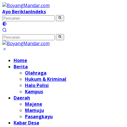
Langsung
ke
Ayo Beriklan
Indeks
konten
Home
Berita
Olahraga
Hukum & Kriminal
Halo Polisi
Kampus
Daerah
Majene
Mamuju
Pasangkayu
Kabar Desa