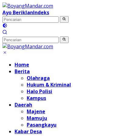
Langsung
ke
Ayo Beriklan
Indeks
konten
Home
Berita
Olahraga
Hukum & Kriminal
Halo Polisi
Kampus
Daerah
Majene
Mamuju
Pasangkayu
Kabar Desa