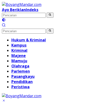
Langsung
ke
Ayo Beriklan
Indeks
konten
Hukum & Kriminal
Kampus
Kriminal
Majene
Mamuju
Olahraga
Parlemen
Pasangkayu
Pendidikan
Peristiwa